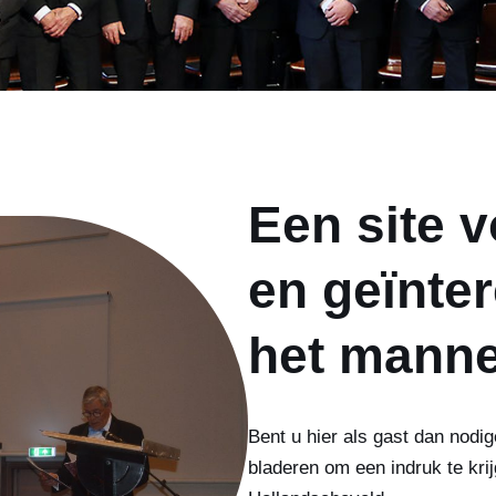
Een site v
en geïnte
het manne
Bent u hier als gast dan nodi
bladeren om een indruk te kri